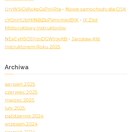
UryWSjGVAxkpGsPnIjRta
-
Nowe samochody dla OSK
cYOnHUbYKNBZbPVmrmkrBYK
-
IX Zlot
Motocyklowy Instruktorów
NExCyHSOSYjzvDGWtgyXB
-
Jarosław Kliś
Instruktorem Roku 2025
Archiwa
sierpień 2025
czerwiec 2025
marzec 2025
luty 2025
październik 2024
wrzesień 2024
sierpień 2024